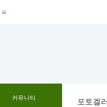
커뮤니티
포토겔