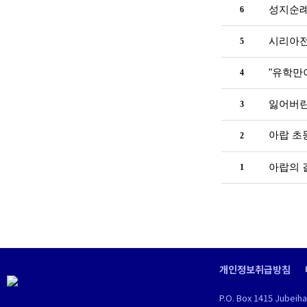
성지순례
6
시리아전 
5
"유학만이
4
잃어버린
3
아랍 초
2
아랍의 
1
개인정보취급방침
P.O. Box 1415 Jubeih