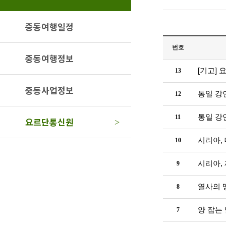
중동여행일정
번호
중동여행정보
[기고]
13
중동사업정보
통일 강
12
통일 강
11
요르단통신원
>
시리아,
10
시리아,
9
열사의 
8
양 잡는
7